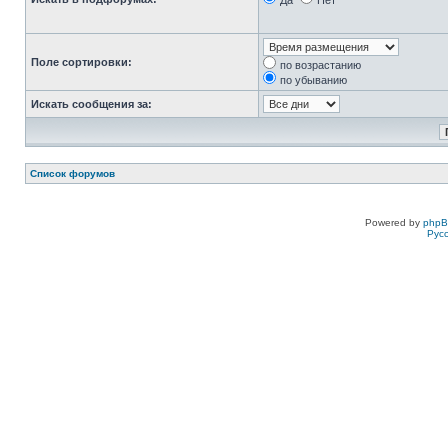
Да
Нет
Поле сортировки:
по возрастанию
по убыванию
Искать сообщения за:
Список форумов
Powered by
php
Рус