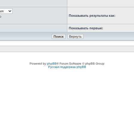
Показывать результаты как:
ю
Показывать первые:
Powered by
phpBB
® Forum Software © phpBB Group
Русская поддержка phpBB