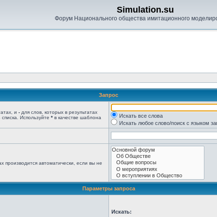
Simulation.su
Форум Национального общества имитационного моделир
Запрос
татах, и
-
для слов, которых в результатах
Искать все слова
 списка. Используйте
*
в качестве шаблона
Искать любое слово/поиск с языком з
х производится автоматически, если вы не
Параметры запроса
Искать: