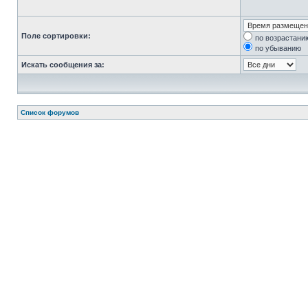
Поле сортировки:
по возрастани
по убыванию
Искать сообщения за:
Список форумов