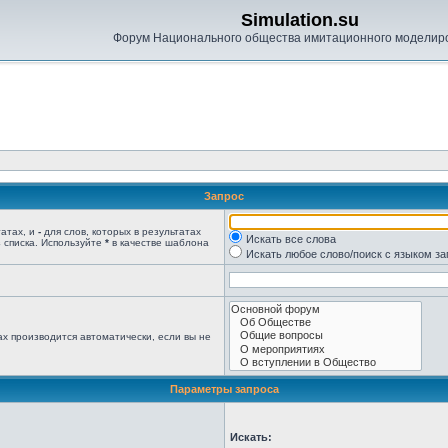
Simulation.su
Форум Национального общества имитационного моделир
Запрос
татах, и
-
для слов, которых в результатах
Искать все слова
 списка. Используйте
*
в качестве шаблона
Искать любое слово/поиск с языком з
х производится автоматически, если вы не
Параметры запроса
Искать: