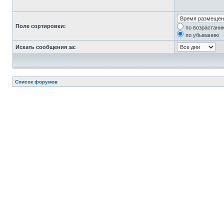
Поле сортировки:
по возрастани
по убыванию
Искать сообщения за:
Список форумов