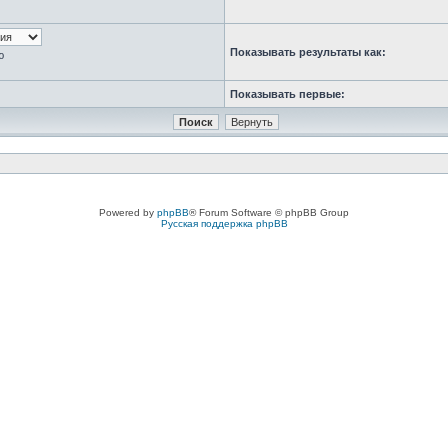
Показывать результаты как:
ю
Показывать первые:
Powered by
phpBB
® Forum Software © phpBB Group
Русская поддержка phpBB