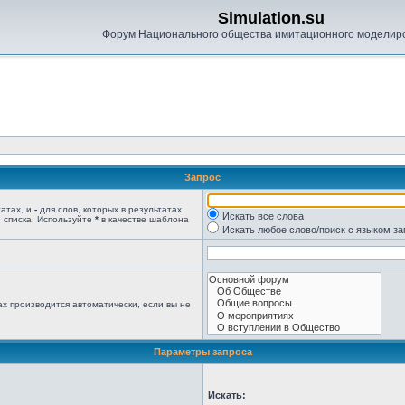
Simulation.su
Форум Национального общества имитационного моделир
Запрос
татах, и
-
для слов, которых в результатах
Искать все слова
 списка. Используйте
*
в качестве шаблона
Искать любое слово/поиск с языком з
х производится автоматически, если вы не
Параметры запроса
Искать: