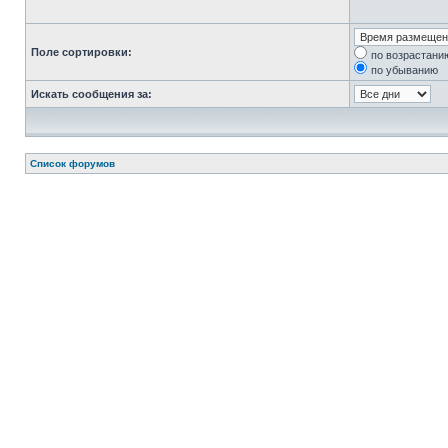
Поле сортировки:
по возрастани
по убыванию
Искать сообщения за:
Список форумов