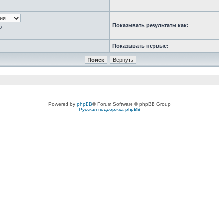
Показывать результаты как:
ю
Показывать первые:
Powered by
phpBB
® Forum Software © phpBB Group
Русская поддержка phpBB