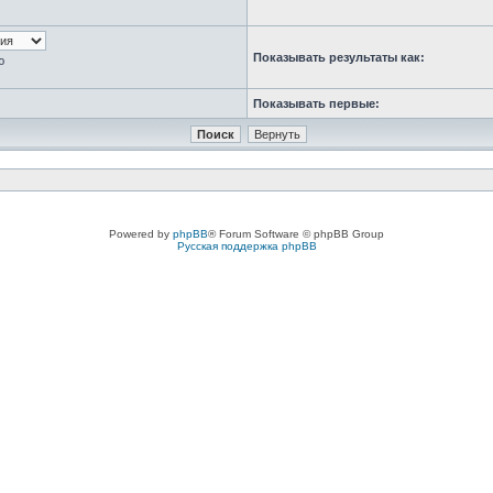
Показывать результаты как:
ю
Показывать первые:
Powered by
phpBB
® Forum Software © phpBB Group
Русская поддержка phpBB