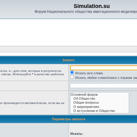
Simulation.su
Форум Национального общества имитационного моделир
Запрос
татах, и
-
для слов, которых в результатах
Искать все слова
 списка. Используйте
*
в качестве шаблона
Искать любое слово/поиск с языком з
х производится автоматически, если вы не
Параметры запроса
Искать: