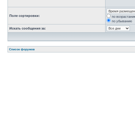
Поле сортировки:
по возрастани
по убыванию
Искать сообщения за:
Список форумов