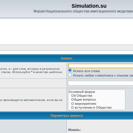
Simulation.su
Форум Национального общества имитационного моделир
Запрос
татах, и
-
для слов, которых в результатах
Искать все слова
 списка. Используйте
*
в качестве шаблона
Искать любое слово/поиск с языком з
х производится автоматически, если вы не
Параметры запроса
Искать: