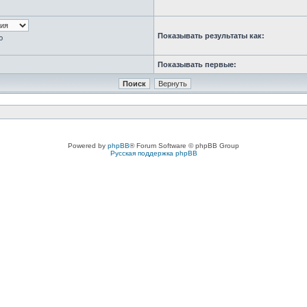
Показывать результаты как:
ю
Показывать первые:
Powered by
phpBB
® Forum Software © phpBB Group
Русская поддержка phpBB