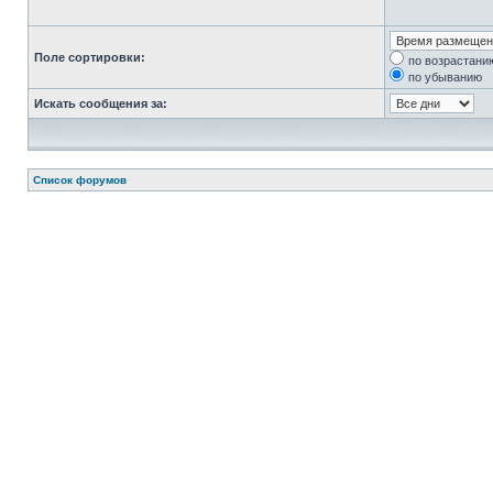
Поле сортировки:
по возрастани
по убыванию
Искать сообщения за:
Список форумов