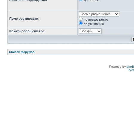
Да
Нет
Поле сортировки:
по возрастанию
по убыванию
Искать сообщения за:
Список форумов
Powered by
php
Рус