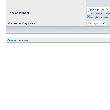
Поле сортировки:
по возрастани
по убыванию
Искать сообщения за:
Список форумов