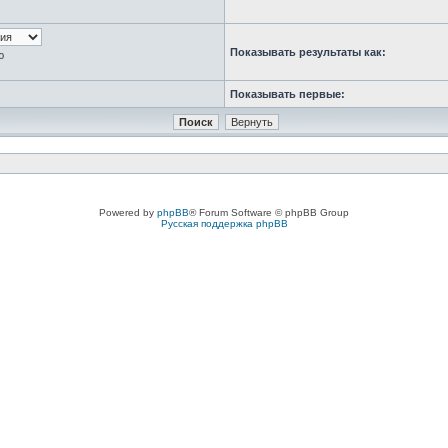
Показывать результаты как:
ю
Показывать первые:
Powered by
phpBB
® Forum Software © phpBB Group
Русская поддержка phpBB