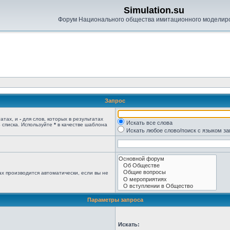
Simulation.su
Форум Национального общества имитационного моделир
Запрос
татах, и
-
для слов, которых в результатах
Искать все слова
 списка. Используйте
*
в качестве шаблона
Искать любое слово/поиск с языком з
х производится автоматически, если вы не
Параметры запроса
Искать: