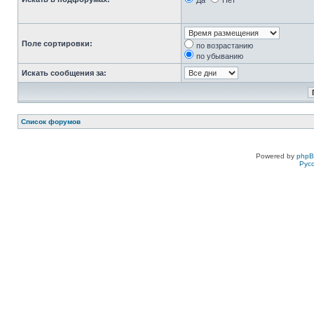
Да
Нет
Поле сортировки:
по возрастанию
по убыванию
Искать сообщения за:
Список форумов
Powered by
php
Рус