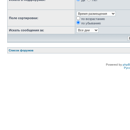
Да
Нет
Поле сортировки:
по возрастанию
по убыванию
Искать сообщения за:
Список форумов
Powered by
php
Рус