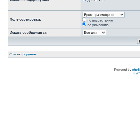
Да
Нет
Поле сортировки:
по возрастанию
по убыванию
Искать сообщения за:
Список форумов
Powered by
php
Рус