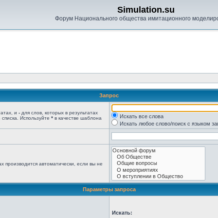
Simulation.su
Форум Национального общества имитационного моделир
Запрос
татах, и
-
для слов, которых в результатах
Искать все слова
 списка. Используйте
*
в качестве шаблона
Искать любое слово/поиск с языком з
х производится автоматически, если вы не
Параметры запроса
Искать: