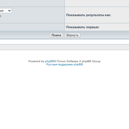
Показывать результаты как:
ю
Показывать первые:
Powered by
phpBB
® Forum Software © phpBB Group
Русская поддержка phpBB