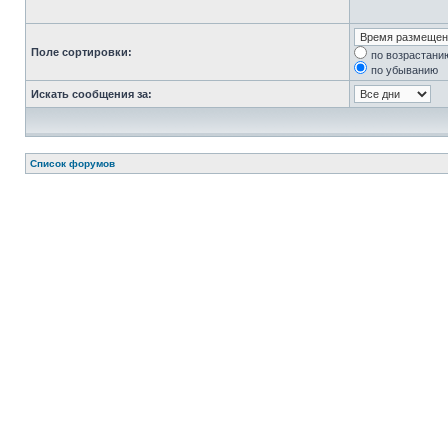
Поле сортировки:
по возрастани
по убыванию
Искать сообщения за:
Список форумов