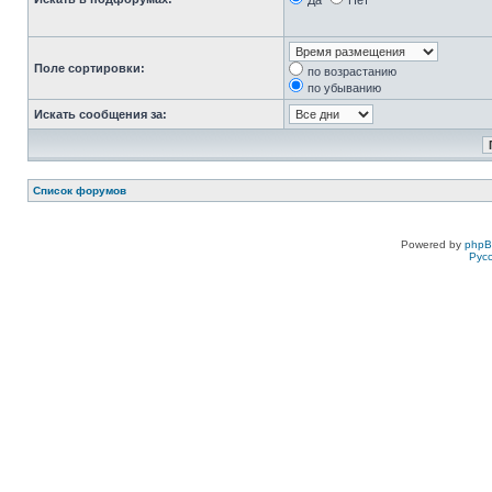
Да
Нет
Поле сортировки:
по возрастанию
по убыванию
Искать сообщения за:
Список форумов
Powered by
php
Рус