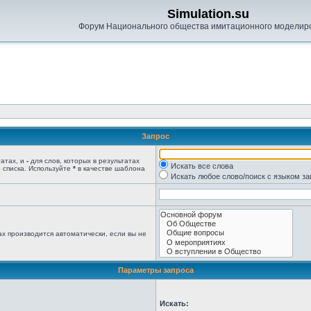
Simulation.su
Форум Национального общества имитационного моделир
Запрос
татах, и
-
для слов, которых в результатах
Искать все слова
 списка. Используйте
*
в качестве шаблона
Искать любое слово/поиск с языком з
х производится автоматически, если вы не
Параметры запроса
Искать: