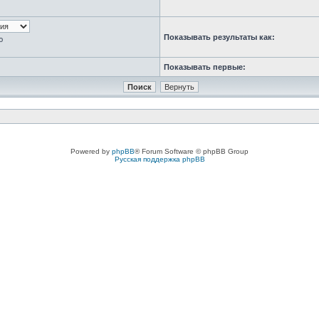
Показывать результаты как:
ю
Показывать первые:
Powered by
phpBB
® Forum Software © phpBB Group
Русская поддержка phpBB