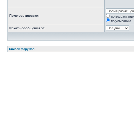
Поле сортировки:
по возрастани
по убыванию
Искать сообщения за:
Список форумов