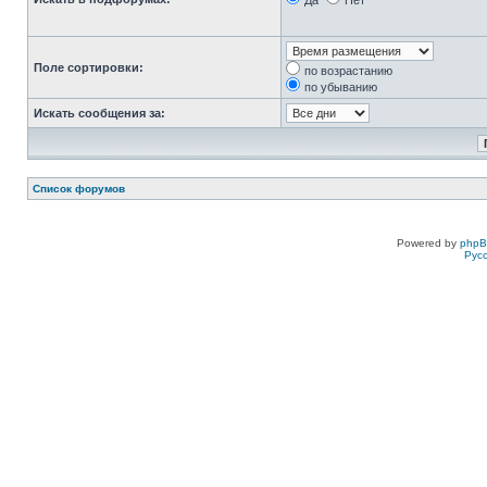
Да
Нет
Поле сортировки:
по возрастанию
по убыванию
Искать сообщения за:
Список форумов
Powered by
php
Рус