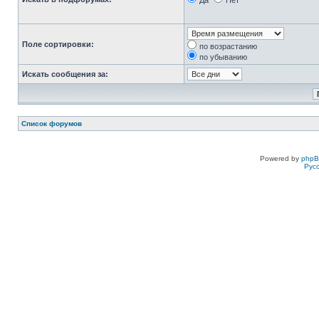
Да
Нет
Поле сортировки:
по возрастанию
по убыванию
Искать сообщения за:
Список форумов
Powered by
php
Рус