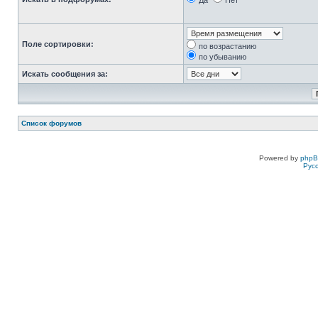
Да
Нет
Поле сортировки:
по возрастанию
по убыванию
Искать сообщения за:
Список форумов
Powered by
php
Рус