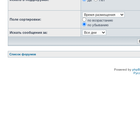
Да
Нет
Поле сортировки:
по возрастанию
по убыванию
Искать сообщения за:
Список форумов
Powered by
php
Рус