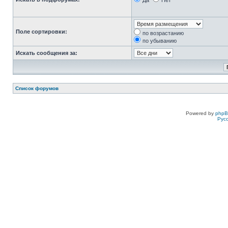
Да
Нет
Поле сортировки:
по возрастанию
по убыванию
Искать сообщения за:
Список форумов
Powered by
php
Рус