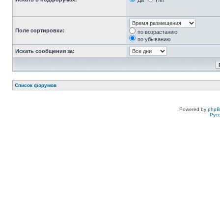
Да
Нет
Поле сортировки:
по возрастанию
по убыванию
Искать сообщения за:
Список форумов
Powered by
php
Рус