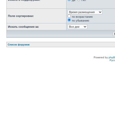
Да
Нет
Поле сортировки:
по возрастанию
по убыванию
Искать сообщения за:
Список форумов
Powered by
php
Рус