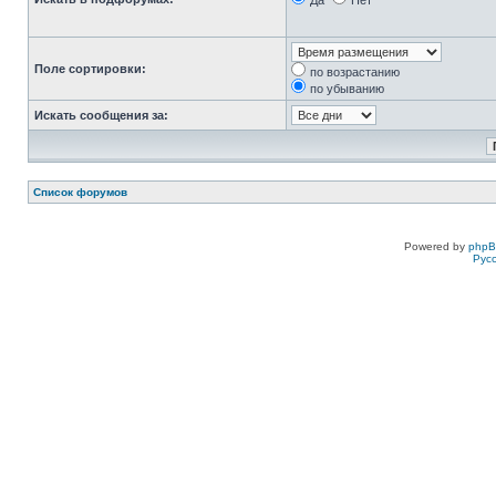
Да
Нет
Поле сортировки:
по возрастанию
по убыванию
Искать сообщения за:
Список форумов
Powered by
php
Рус