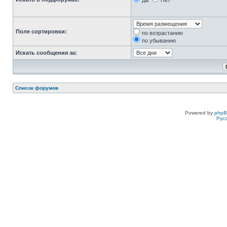
Да
Нет
Поле сортировки:
по возрастанию
по убыванию
Искать сообщения за:
Список форумов
Powered by
php
Рус