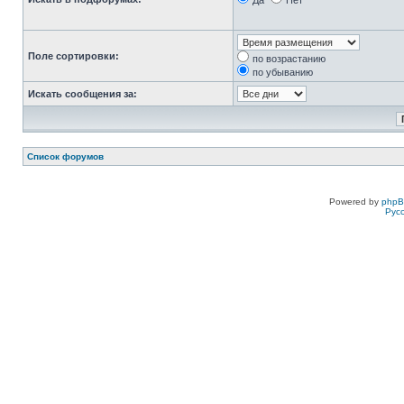
Да
Нет
Поле сортировки:
по возрастанию
по убыванию
Искать сообщения за:
Список форумов
Powered by
php
Рус