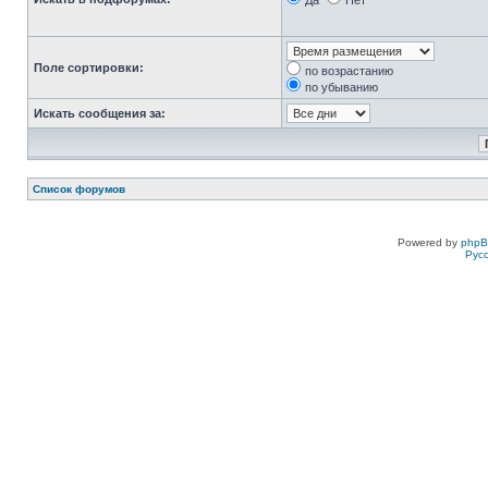
Да
Нет
Поле сортировки:
по возрастанию
по убыванию
Искать сообщения за:
Список форумов
Powered by
php
Рус