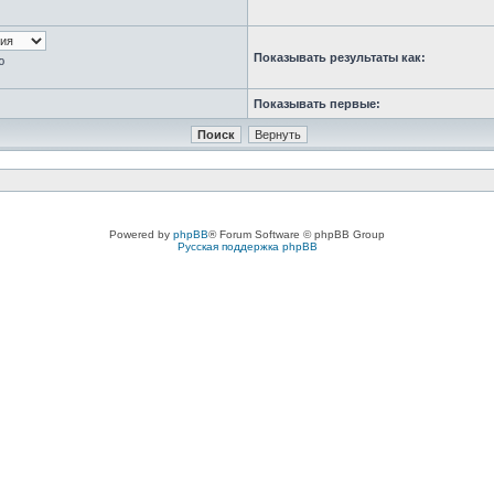
Показывать результаты как:
ю
Показывать первые:
Powered by
phpBB
® Forum Software © phpBB Group
Русская поддержка phpBB