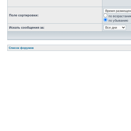
Поле сортировки:
по возрастани
по убыванию
Искать сообщения за:
Список форумов