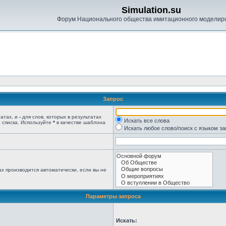
Simulation.su
Форум Национального общества имитационного моделир
Запрос
татах, и
-
для слов, которых в результатах
Искать все слова
 списка. Используйте
*
в качестве шаблона
Искать любое слово/поиск с языком з
х производится автоматически, если вы не
Параметры запроса
Искать: