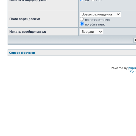
Да
Нет
Поле сортировки:
по возрастанию
по убыванию
Искать сообщения за:
Список форумов
Powered by
php
Рус