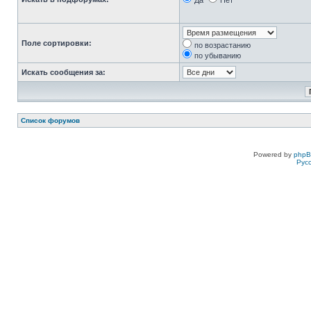
Да
Нет
Поле сортировки:
по возрастанию
по убыванию
Искать сообщения за:
Список форумов
Powered by
php
Рус