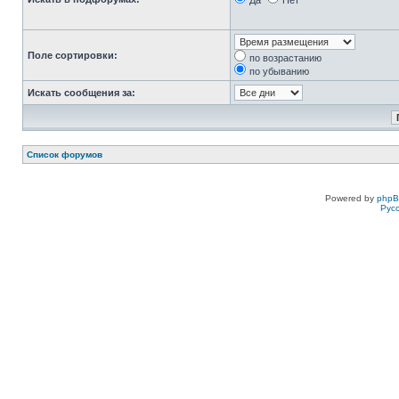
Да
Нет
Поле сортировки:
по возрастанию
по убыванию
Искать сообщения за:
Список форумов
Powered by
php
Рус