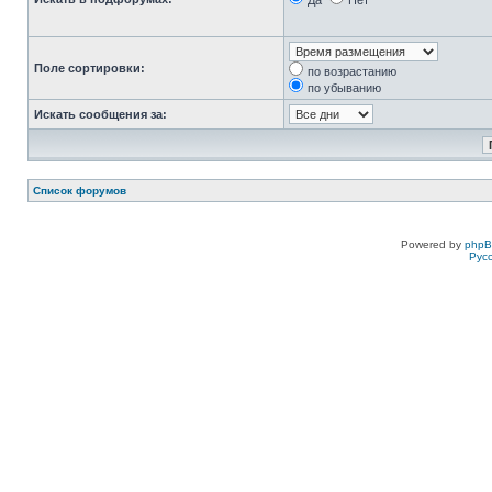
Да
Нет
Поле сортировки:
по возрастанию
по убыванию
Искать сообщения за:
Список форумов
Powered by
php
Рус