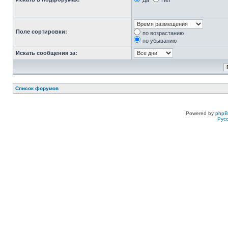
Да
Нет
Поле сортировки:
по возрастанию
по убыванию
Искать сообщения за:
Список форумов
Powered by
php
Рус