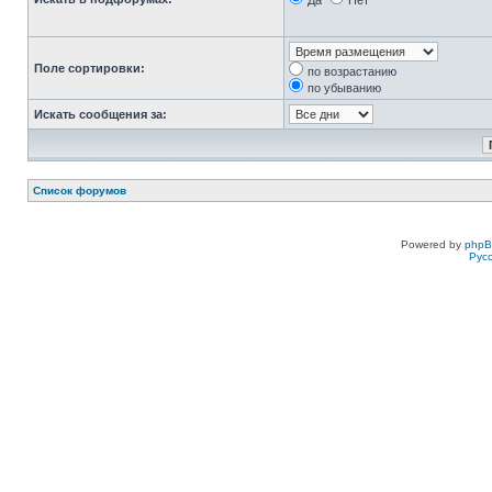
Да
Нет
Поле сортировки:
по возрастанию
по убыванию
Искать сообщения за:
Список форумов
Powered by
php
Рус