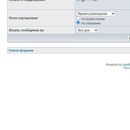
Да
Нет
Поле сортировки:
по возрастанию
по убыванию
Искать сообщения за:
Список форумов
Powered by
php
Рус