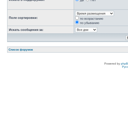
Да
Нет
Поле сортировки:
по возрастанию
по убыванию
Искать сообщения за:
Список форумов
Powered by
php
Рус