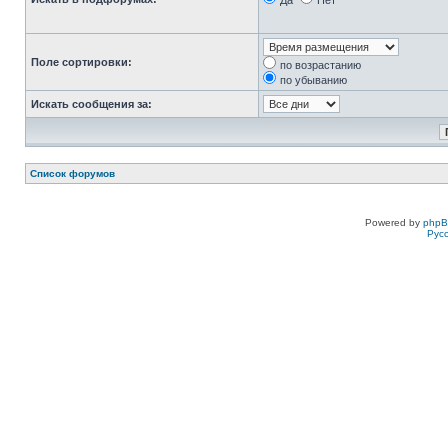
Да
Нет
Поле сортировки:
по возрастанию
по убыванию
Искать сообщения за:
Список форумов
Powered by
php
Рус