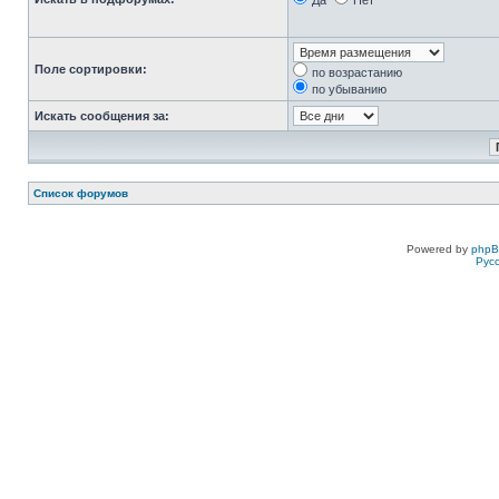
Да
Нет
Поле сортировки:
по возрастанию
по убыванию
Искать сообщения за:
Список форумов
Powered by
php
Рус