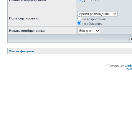
Да
Нет
Поле сортировки:
по возрастанию
по убыванию
Искать сообщения за:
Список форумов
Powered by
php
Рус