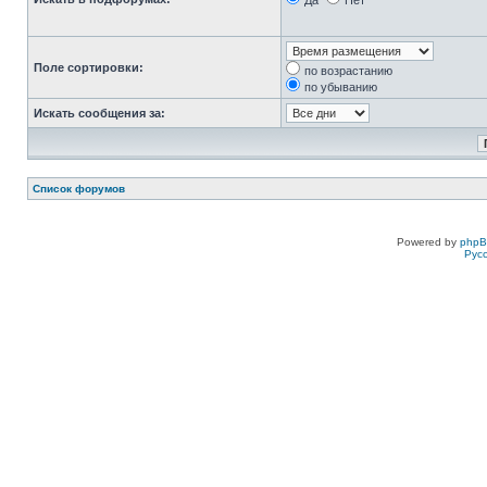
Да
Нет
Поле сортировки:
по возрастанию
по убыванию
Искать сообщения за:
Список форумов
Powered by
php
Рус