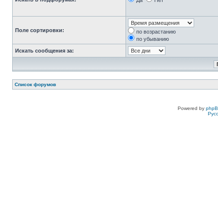
Да
Нет
Поле сортировки:
по возрастанию
по убыванию
Искать сообщения за:
Список форумов
Powered by
php
Рус