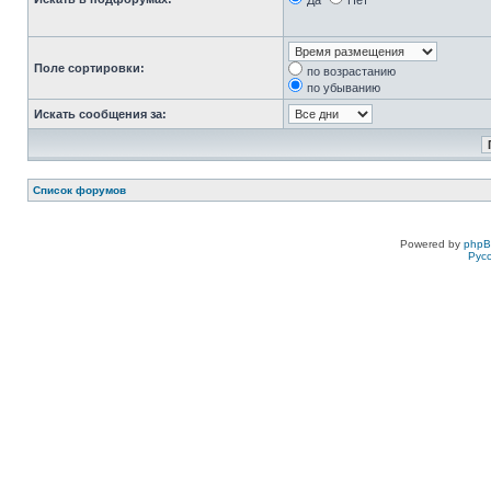
Да
Нет
Поле сортировки:
по возрастанию
по убыванию
Искать сообщения за:
Список форумов
Powered by
php
Рус