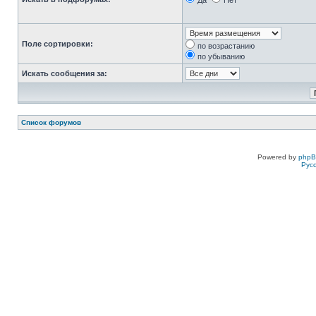
Да
Нет
Поле сортировки:
по возрастанию
по убыванию
Искать сообщения за:
Список форумов
Powered by
php
Рус