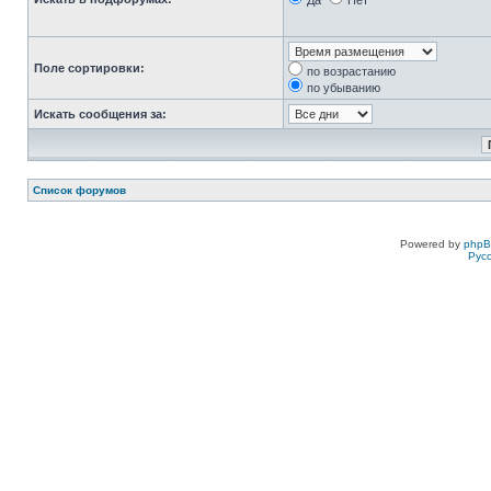
Да
Нет
Поле сортировки:
по возрастанию
по убыванию
Искать сообщения за:
Список форумов
Powered by
php
Рус