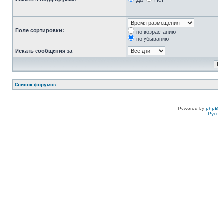
Да
Нет
Поле сортировки:
по возрастанию
по убыванию
Искать сообщения за:
Список форумов
Powered by
php
Рус