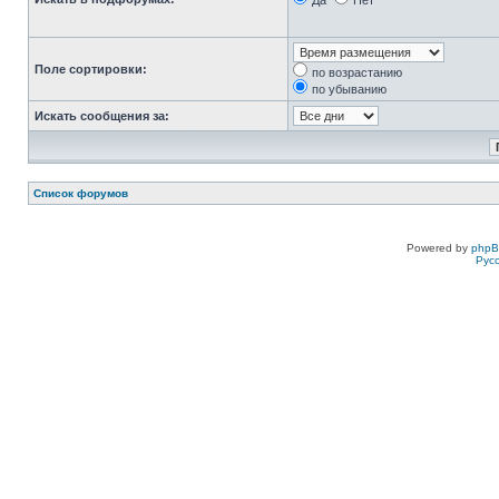
Да
Нет
Поле сортировки:
по возрастанию
по убыванию
Искать сообщения за:
Список форумов
Powered by
php
Рус