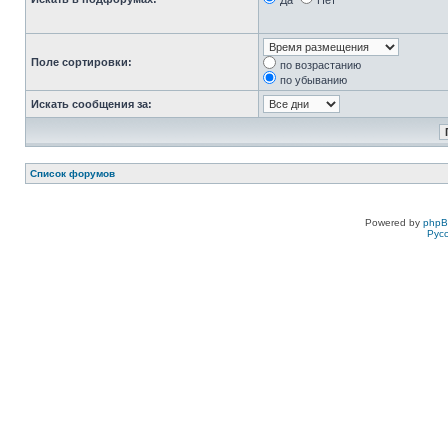
Да
Нет
Поле сортировки:
по возрастанию
по убыванию
Искать сообщения за:
Список форумов
Powered by
php
Рус