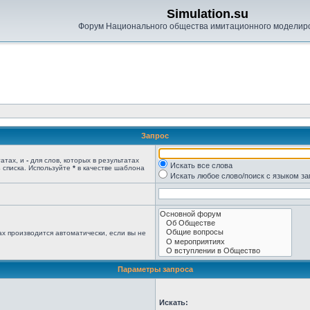
Simulation.su
Форум Национального общества имитационного моделир
Запрос
татах, и
-
для слов, которых в результатах
Искать все слова
 списка. Используйте
*
в качестве шаблона
Искать любое слово/поиск с языком з
х производится автоматически, если вы не
Параметры запроса
Искать: