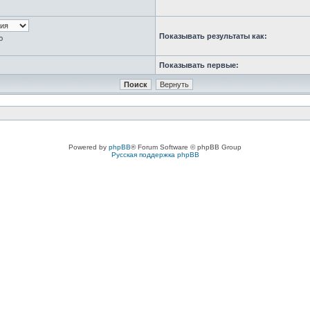
Показывать результаты как:
ю
Показывать первые:
Powered by
phpBB
® Forum Software © phpBB Group
Русская поддержка phpBB