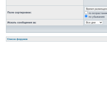
Поле сортировки:
по возрастани
по убыванию
Искать сообщения за:
Список форумов