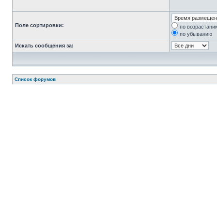
Поле сортировки:
по возрастани
по убыванию
Искать сообщения за:
Список форумов