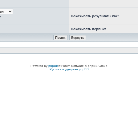
Показывать результаты как:
ю
Показывать первые:
Powered by
phpBB
® Forum Software © phpBB Group
Русская поддержка phpBB