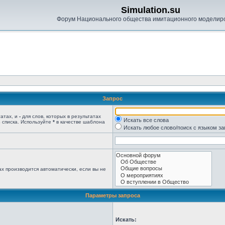
Simulation.su
Форум Национального общества имитационного моделир
Запрос
татах, и
-
для слов, которых в результатах
Искать все слова
 списка. Используйте
*
в качестве шаблона
Искать любое слово/поиск с языком з
х производится автоматически, если вы не
Параметры запроса
Искать: