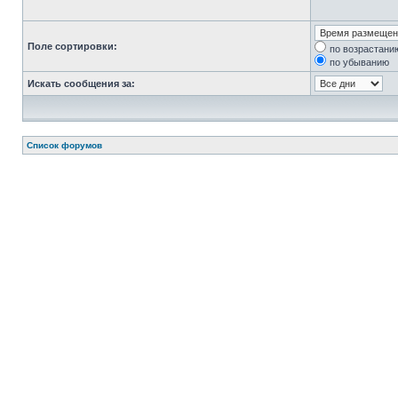
Поле сортировки:
по возрастани
по убыванию
Искать сообщения за:
Список форумов