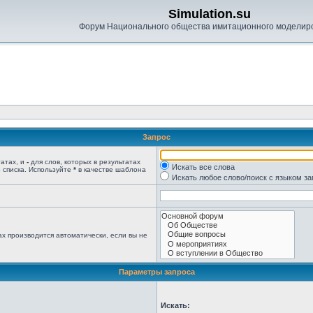
Simulation.su
Форум Национального общества имитационного моделир
Запрос
татах, и
-
для слов, которых в результатах
Искать все слова
 списка. Используйте
*
в качестве шаблона
Искать любое слово/поиск с языком з
х производится автоматически, если вы не
Параметры запроса
Искать: