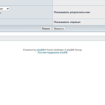
Показывать результаты как:
ю
Показывать первые:
Powered by
phpBB
® Forum Software © phpBB Group
Русская поддержка phpBB