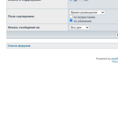
Да
Нет
Поле сортировки:
по возрастанию
по убыванию
Искать сообщения за:
Список форумов
Powered by
php
Рус