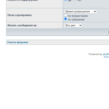
Да
Нет
Поле сортировки:
по возрастанию
по убыванию
Искать сообщения за:
Список форумов
Powered by
php
Рус